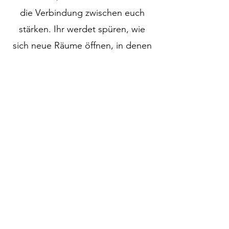
die Verbindung zwischen euch
stärken. Ihr werdet spüren, wie
sich neue Räume öffnen, in denen
Sinnlichkeit, Hingabe und tiefe
Präsenz möglich werden.
Mehr als nur Massage – eine
Reise zu euch selbst
Dieser Workshop ist weit mehr als
eine Einführung in Tantra-Massage. Es
geht um das bewusste Erleben von
Sexualität, um männliche und
weibliche Qualitäten und darum, die
Unterschiede und Gemeinsamkeiten