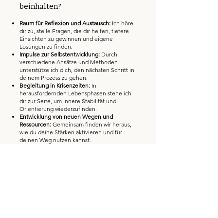
beinhalten?
Raum für Reflexion und Austausch:
Ich höre
dir zu, stelle Fragen, die dir helfen, tiefere
Einsichten zu gewinnen und eigene
Lösungen zu finden.
Impulse zur Selbstentwicklung:
Durch
verschiedene Ansätze und Methoden
unterstütze ich dich, den nächsten Schritt in
deinem Prozess zu gehen.
Begleitung in Krisenzeiten:
In
herausfordernden Lebensphasen stehe ich
dir zur Seite, um innere Stabilität und
Orientierung wiederzufinden.
Entwicklung von neuen Wegen und
Ressourcen:
Gemeinsam finden wir heraus,
wie du deine Stärken aktivieren und für
deinen Weg nutzen kannst.
Sanfte Impulse und Methoden:
Ich arbeite
mit unterschiedlichen Werkzeugen aus
systemischer Beratung, Achtsamkeit und
persönlichen Erfahrungen, die wir individuell
anpassen.
Egal, wo du gerade stehst oder welche
Themen dich beschäftigen – ich bin für dich
da und begleite dich mit Herz und Verstand
auf deinem Weg. Gemeinsam gehen wir